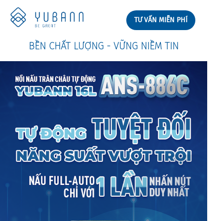
TƯ VẤN MIỄN PHÍ
BỀN CHẤT LƯỢNG - VỮNG NIỀM TIN