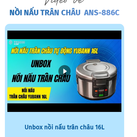
Video về
NỒI NẤU TRÂN CHÂU ANS-886C
Unbox nồi nấu trân châu 16L