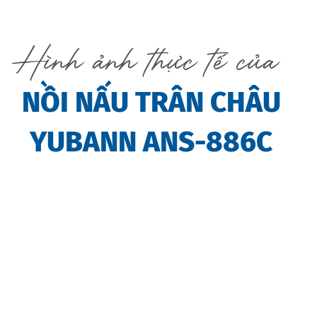
Hình ảnh thực tế của
NỒI NẤU TRÂN CHÂU
YUBANN ANS-886C