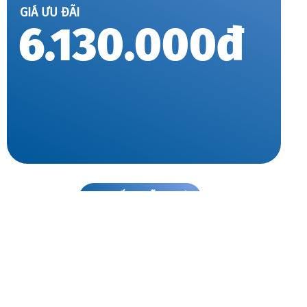
GIÁ ƯU ĐÃI
6.130.000đ
TƯ VẤN MIỄN PHÍ
BỀN CHẤT LƯỢNG - VỮNG NIỀM TIN