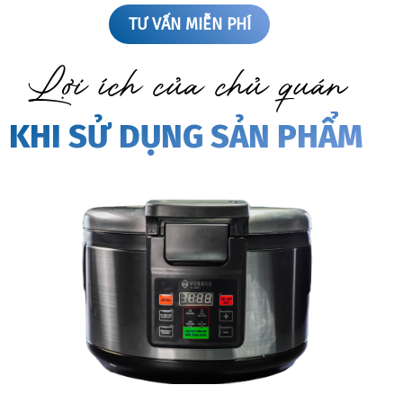
TƯ VẤN MIỄN PHÍ
Lợi ích của chủ quán
KHI SỬ DỤNG SẢN PHẨM